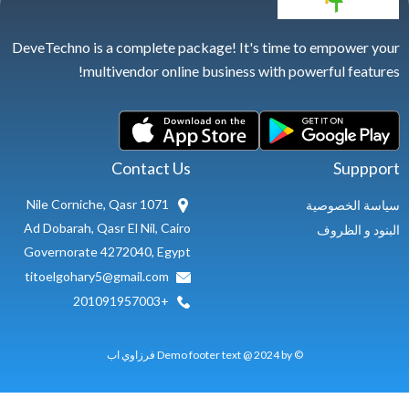
DeveTechno is a complete package! It's time to
multivendor online business with powe
Contact Us
1071 Nile Corniche, Qasr
ة
Ad Dobarah, Qasr El Nil, Cairo
Governorate 4272040, Egypt
titoelgohary5@gmail.com
+201091957003
© Demo footer text @ 2024 by فرزاوي اب