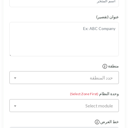
)
نطقة
(Select Zone First)
Select