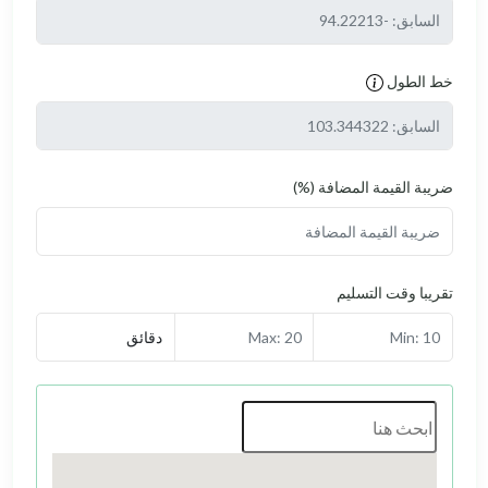
 المضافة (%)
تسليم